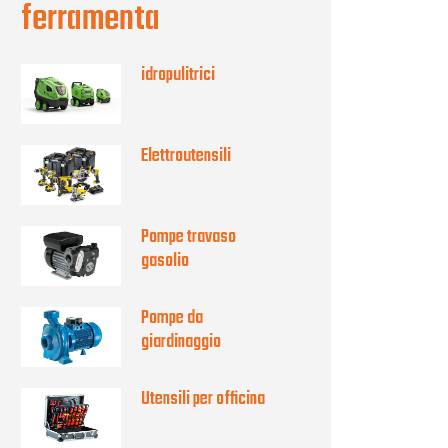
ferramenta
idropulitrici
Elettroutensili
Pompe travaso
gasolio
Pompe da
giardinaggio
Utensili per officina