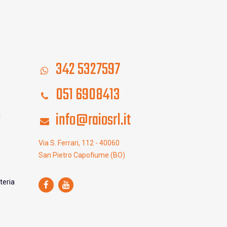
342 5327597
051 6908413
info@raiosrl.it
i
Via S. Ferrari, 112 - 40060
San Pietro Capofiume (BO)
teria