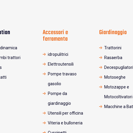
ation
Accessori e
Giardinaggio
ferramenta
dinamica
Trattorini
idropulitrici
mbi trattori
Rasaerba
Elettroutensili
s
Decespugliator
Pompe travaso
atti
Motoseghe
gasolio
Motozappe e
Pompe da
Motocoltivatori
giardinaggio
Macchine a Bat
Utensili per officina
Viteria e bulloneria
Cuscinetti