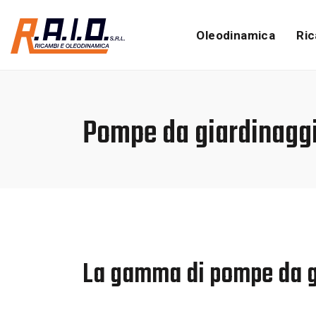
Oleodinamica
Ric
Pompe da giardinagg
La gamma di pompe da g